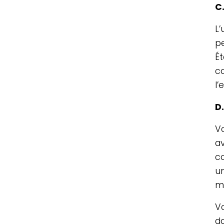
C
L
pe
É
co
l’
D.
V
a
c
un
mo
V
d