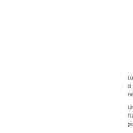
La
à
né
U
l
po