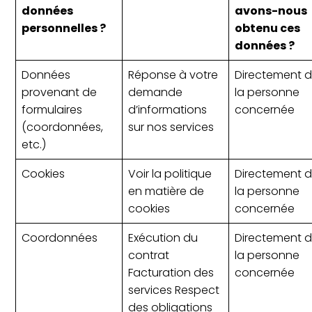
données
avons-nous
personnelles ?
obtenu ces
données ?
Données
Réponse à votre
Directement 
provenant de
demande
la personne
formulaires
d’informations
concernée
(coordonnées,
sur nos services
etc.)
Cookies
Voir la politique
Directement 
en matière de
la personne
cookies
concernée
Coordonnées
Exécution du
Directement 
contrat
la personne
Facturation des
concernée
services Respect
des obligations