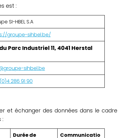
s est :
pe SI-HBEL S.A
s://groupe-sihbel.be/
du Parc Industriel 11, 4041 Herstal
@groupe-sihbel.be
(0)4 286 91 90
iter et échanger des données dans le cadre
 :
Durée de
Communicatio